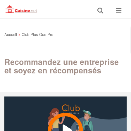
Toggle
Toggle
search
navigat
Accueil
>
Club Plus Que Pro
Recommandez une entreprise
et soyez en récompensés