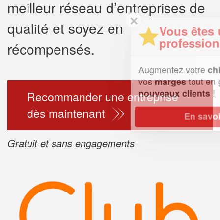
meilleur réseau d’entreprises de
✕
qualité et soyez en
Vous êtes un
professionnel ?
récompensés.
Augmentez votre
e
chiffre d'affaires
vos
tout en gagnant de
marges
!
nouveaux clients
Recommander une entreprise
dès maintenant
En savoir plus
Gratuit et sans engagements