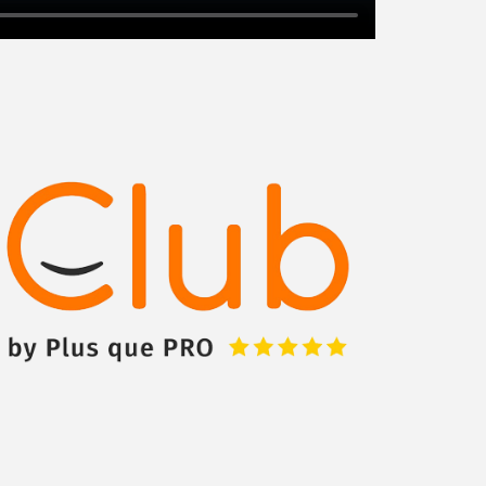
Augmentez votre
et
chiffre d'affaires
vos
tout en gagnant de
marges
!
nouveaux clients
En savoir plus