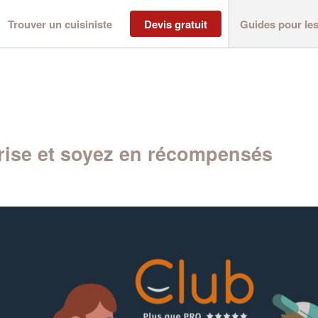
Trouver un cuisiniste
Devis gratuit
Guides pour le
ise et soyez en récompensés