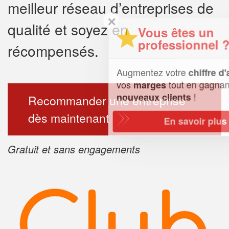
meilleur réseau d’entreprises de
✕
qualité et soyez en
Vous êtes un
professionnel ?
récompensés.
Augmentez votre
et
chiffre d'affaires
vos
tout en gagnant de
marges
!
nouveaux clients
Recommander une entreprise
dès maintenant
En savoir plus
Gratuit et sans engagements