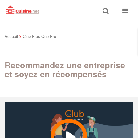
Toggle
Toggle
search
navigat
Accueil
>
Club Plus Que Pro
Recommandez une entreprise
et soyez en récompensés