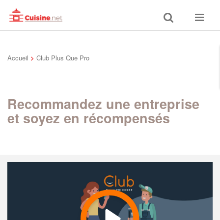
Toggle
Toggle
search
navigat
Accueil
>
Club Plus Que Pro
Recommandez une entreprise
et soyez en récompensés