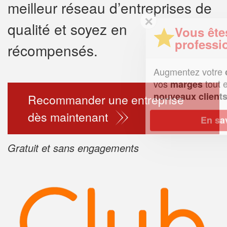
meilleur réseau d’entreprises de
✕
qualité et soyez en
Vous êtes un
professionnel ?
récompensés.
Augmentez votre
chiffre d'affaires
vos
tout en gagnant de
marges
!
nouveaux clients
Recommander une entreprise
dès maintenant
En savoir plus
Gratuit et sans engagements