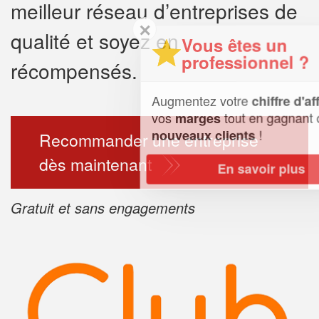
meilleur réseau d’entreprises de
✕
qualité et soyez en
Vous êtes un
professionnel ?
récompensés.
Augmentez votre
et
chiffre d'affaires
vos
tout en gagnant de
marges
!
nouveaux clients
Recommander une entreprise
dès maintenant
En savoir plus
Gratuit et sans engagements