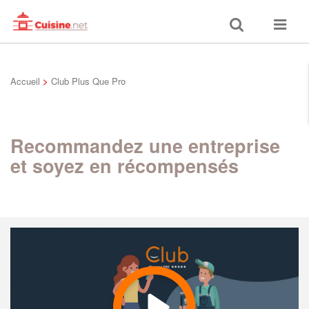
Toggle
Toggle
search
navigat
Accueil
>
Club Plus Que Pro
Recommandez une entreprise
et soyez en récompensés