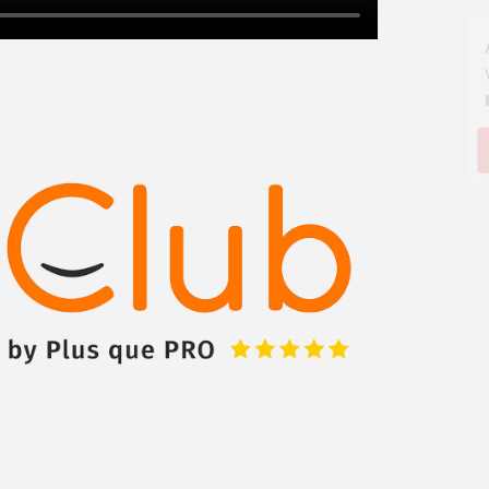
Augmentez votre
et
chiffre d'affaires
vos
tout en gagnant de
marges
!
nouveaux clients
En savoir plus