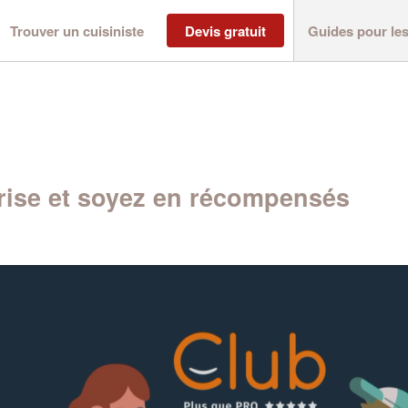
Trouver un cuisiniste
Devis gratuit
Guides pour le
ise et soyez en récompensés