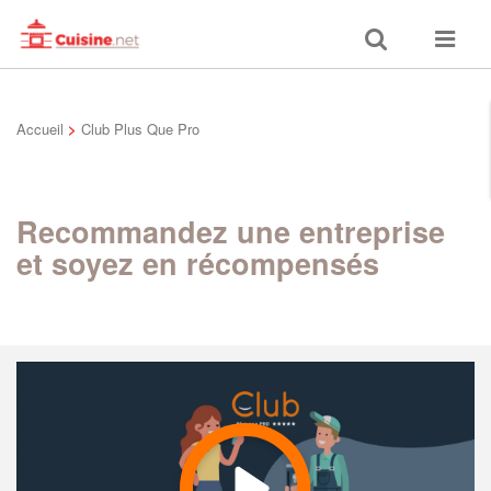
Toggle
Toggle
search
navigat
Accueil
>
Club Plus Que Pro
Recommandez une entreprise
et soyez en récompensés