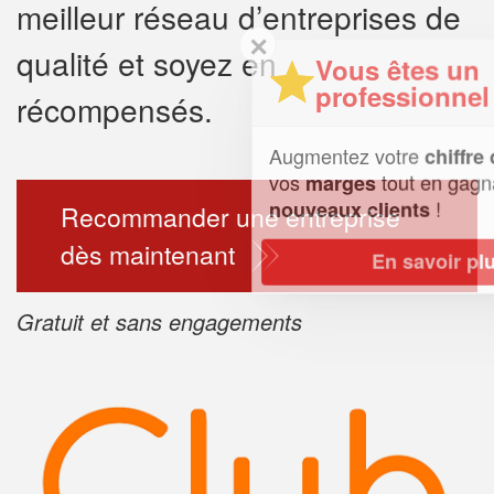
meilleur réseau d’entreprises de
✕
qualité et soyez en
Vous êtes un
professionnel ?
récompensés.
Augmentez votre
et
chiffre d'affaires
vos
tout en gagnant de
marges
!
nouveaux clients
Recommander une entreprise
dès maintenant
En savoir plus
Gratuit et sans engagements