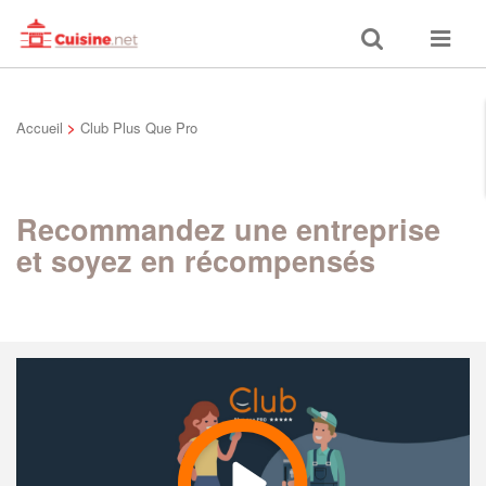
Toggle
Toggle
search
navigat
Accueil
>
Club Plus Que Pro
Recommandez une entreprise
et soyez en récompensés