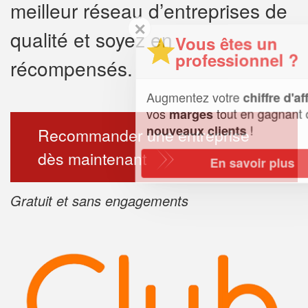
meilleur réseau d’entreprises de
✕
qualité et soyez en
Vous êtes un
professionnel ?
récompensés.
Augmentez votre
et
chiffre d'affaires
vos
tout en gagnant de
marges
!
nouveaux clients
Recommander une entreprise
dès maintenant
En savoir plus
Gratuit et sans engagements