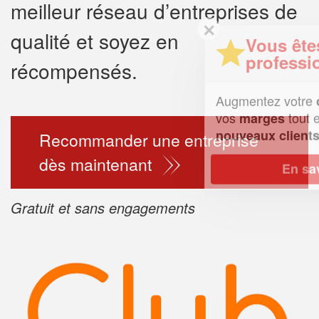
meilleur réseau d’entreprises de
✕
qualité et soyez en
Vous êtes un
professionnel ?
récompensés.
Augmentez votre
chiffre d'affai
vos
tout en gagnant de
marges
!
nouveaux clients
Recommander une entreprise
dès maintenant
En savoir plus
Gratuit et sans engagements