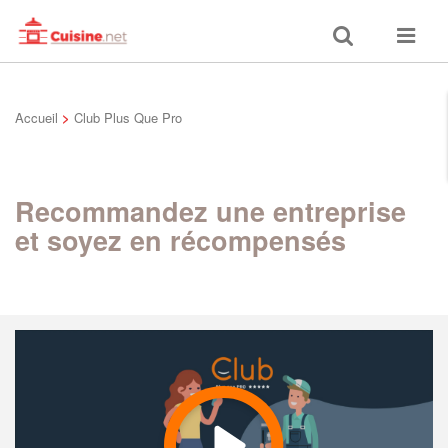
Toggle
Toggle
search
navigat
Accueil
>
Club Plus Que Pro
Recommandez une entreprise
et soyez en récompensés