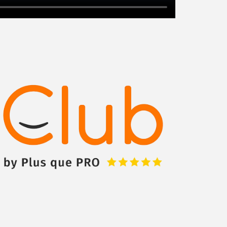
Augmentez votre
et
chiffre d'affaires
vos
tout en gagnant de
marges
!
nouveaux clients
En savoir plus