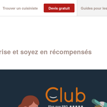
Trouver un cuisiniste
Devis gratuit
Guides pour le
ise et soyez en récompensés