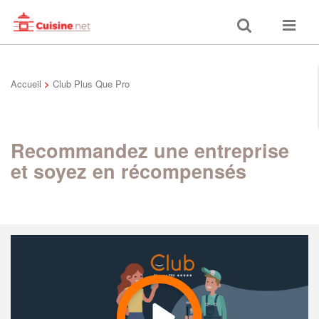
Toggle
Toggle
search
navigat
Accueil
>
Club Plus Que Pro
Recommandez une entreprise
et soyez en récompensés