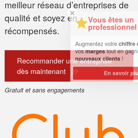
meilleur réseau d’entreprises de
✕
qualité et soyez en
Vous êtes un
professionnel ?
récompensés.
Augmentez votre
et
chiffre d'affaires
vos
tout en gagnant de
marges
!
nouveaux clients
Recommander une entreprise
dès maintenant
En savoir plus
Gratuit et sans engagements