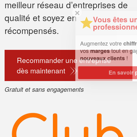
meilleur réseau d’entreprises de
✕
qualité et soyez en
Vous êtes un
professionnel ?
récompensés.
Augmentez votre
e
chiffre d'affaires
vos
tout en gagnant de
marges
!
nouveaux clients
Recommander une entreprise
dès maintenant
En savoir plus
Gratuit et sans engagements