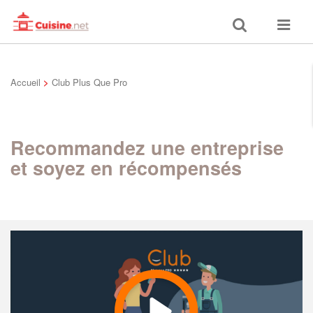
Toggle
Toggle
search
navigat
Accueil
>
Club Plus Que Pro
Recommandez une entreprise
et soyez en récompensés