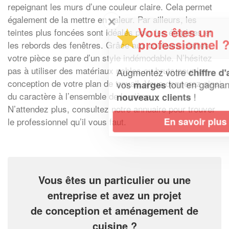
repeignant les murs d’une couleur claire. Cela permet
également de la mettre en valeur. Par ailleurs, les
✕
Vous êtes un
teintes plus foncées sont idéales pour les étagères et
professionnel ?
les rebords des fenêtres. Grâce aux couleurs claires,
votre pièce se pare d’un style indémodable. N’hésitez
pas à utiliser des matériaux nobles ou bruts pour la
Augmentez votre
et
chiffre d'affaires
conception de votre plan de travail. Vous donnerez ainsi
vos
tout en gagnant de
marges
du caractère à l’ensemble de la pièce.
!
nouveaux clients
N’attendez plus, consultez notre annuaire pour trouver
En savoir plus
le professionnel qu’il vous faut.
Vous êtes un particulier ou une
entreprise et avez un projet
de conception et aménagement de
cuisine ?