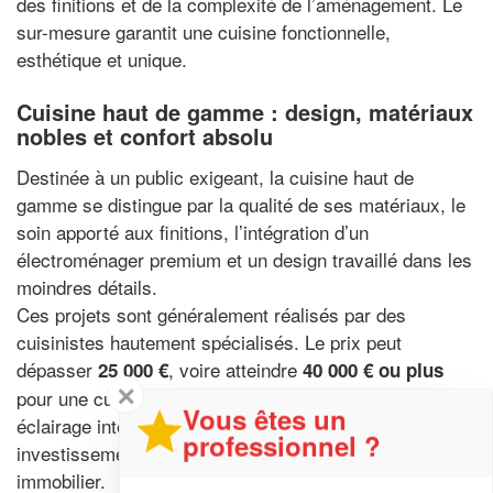
des finitions et de la complexité de l’aménagement. Le
sur-mesure garantit une cuisine fonctionnelle,
esthétique et unique.
Cuisine haut de gamme : design, matériaux
nobles et confort absolu
Destinée à un public exigeant, la cuisine haut de
gamme se distingue par la qualité de ses matériaux, le
soin apporté aux finitions, l’intégration d’un
électroménager premium et un design travaillé dans les
moindres détails.
Ces projets sont généralement réalisés par des
cuisinistes hautement spécialisés. Le prix peut
dépasser
, voire atteindre
25 000 €
40 000 € ou plus
✕
pour une cuisine complète avec domotique, îlot central,
Vous êtes un
éclairage intégré et finitions sur commande. C’est un
professionnel ?
investissement durable qui valorise nettement le bien
immobilier.