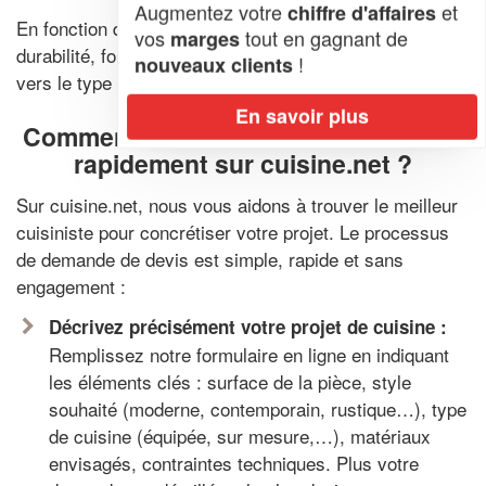
Augmentez votre
et
chiffre d'affaires
En fonction de vos priorités – budget, esthétique,
vos
tout en gagnant de
marges
durabilité, fonctionnalité – le cuisiniste vous orientera
!
nouveaux clients
vers le type de cuisine le plus adapté à votre projet.
En savoir plus
Comment obtenir un devis de cuisine
rapidement sur cuisine.net ?
Sur cuisine.net, nous vous aidons à trouver le meilleur
cuisiniste pour concrétiser votre projet. Le processus
de demande de devis est simple, rapide et sans
engagement :
Décrivez précisément votre projet de cuisine :
Remplissez notre formulaire en ligne en indiquant
les éléments clés : surface de la pièce, style
souhaité (moderne, contemporain, rustique…), type
de cuisine (équipée, sur mesure,…), matériaux
envisagés, contraintes techniques. Plus votre