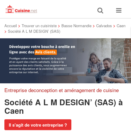
Toggle
Toggle
search
navigat
Accueil
>
Trouver un cuisiniste
>
Basse Normandie
>
Calvados
>
Caen
>
Société A L M DESIGN’ (SAS)
Entreprise deconception et aménagement de cuisine
Société A L M DESIGN’ (SAS)
à
Caen
Il s'agit de votre entreprise ?