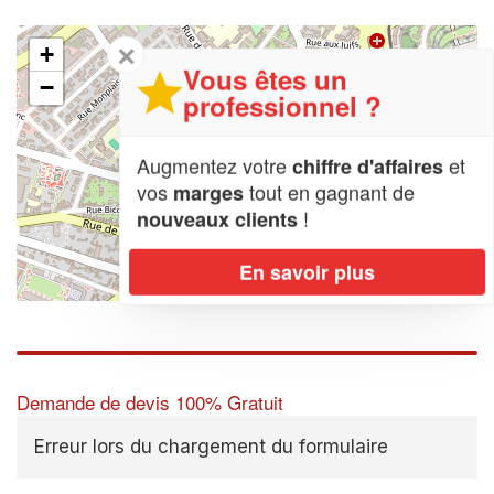
✕
+
Vous êtes un
−
professionnel ?
Augmentez votre
et
chiffre d'affaires
vos
tout en gagnant de
marges
!
nouveaux clients
En savoir plus
Leaflet
| Map data ©
OpenStreetMap contributors,
CC-BY-SA
Demande de devis 100% Gratuit
Erreur lors du chargement du formulaire