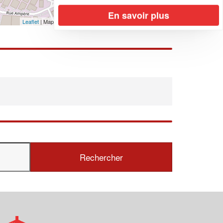
En savoir plus
Leaflet
| Map data ©
OpenStreetMap contributors,
CC-BY-SA