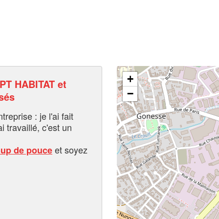
+
T HABITAT et
−
sés
eprise : je l'ai fait
i travaillé, c'est un
et soyez
oup de pouce