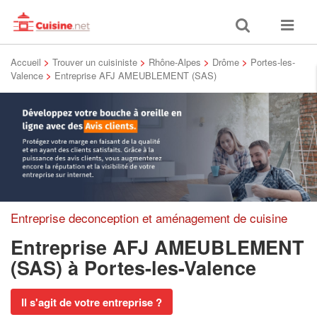
Toggle
Toggle
search
navigat
Accueil
>
Trouver un cuisiniste
>
Rhône-Alpes
>
Drôme
>
Portes-les-
Valence
>
Entreprise AFJ AMEUBLEMENT (SAS)
Entreprise deconception et aménagement de cuisine
Entreprise AFJ AMEUBLEMENT
(SAS)
à Portes-les-Valence
Il s'agit de votre entreprise ?