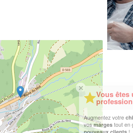
✕
Vous êtes un
professionnel ?
Augmentez votre
et
chiffre d'affaires
vos
tout en gagnant de
marges
!
nouveaux clients