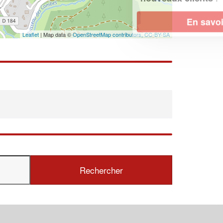
En savoir plus
Leaflet
| Map data ©
OpenStreetMap contributors,
CC-BY-SA