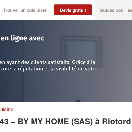
Trouver un cuisiniste
Devis gratuit
Guides pour le
>
Riotord
>
Entreprise AGENCEMENT 43 – BY MY HOME (SAS)
uisine
43 – BY MY HOME (SAS)
à Riotord