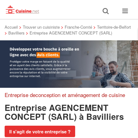
Toggle
Toggle
search
navigat
Accueil
>
Trouver un cuisiniste
>
Franche-Comté
>
Territoire-de-Belfort
>
Bavilliers
>
Entreprise AGENCEMENT CONCEPT (SARL)
Entreprise deconception et aménagement de cuisine
Entreprise AGENCEMENT
CONCEPT (SARL)
à Bavilliers
Il s'agit de votre entreprise ?