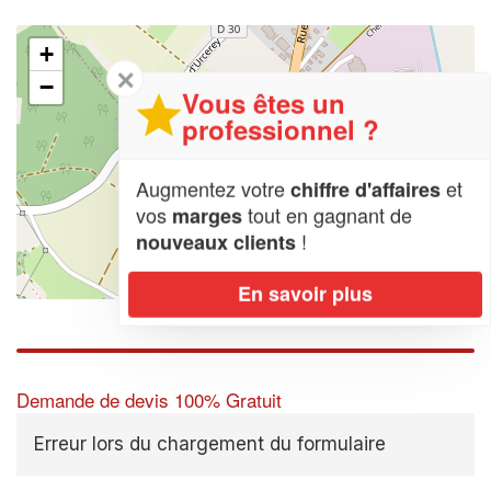
+
✕
−
Vous êtes un
professionnel ?
Augmentez votre
et
chiffre d'affaires
vos
tout en gagnant de
marges
!
nouveaux clients
En savoir plus
Leaflet
| Map data ©
OpenStreetMap contributors,
CC-BY-SA
Demande de devis 100% Gratuit
Erreur lors du chargement du formulaire