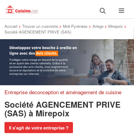
Toggle
Toggle
search
navigat
Accueil
>
Trouver un cuisiniste
>
Midi-Pyrénées
>
Ariège
>
Mirepoix
>
Société AGENCEMENT PRIVE (SAS)
Entreprise deconception et aménagement de cuisine
Société AGENCEMENT PRIVE
(SAS)
à Mirepoix
Il s'agit de votre entreprise ?