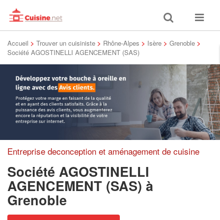
Toggle
Toggle
search
navigat
Accueil
>
Trouver un cuisiniste
>
Rhône-Alpes
>
Isère
>
Grenoble
>
Société AGOSTINELLI AGENCEMENT (SAS)
Entreprise deconception et aménagement de cuisine
Société AGOSTINELLI
AGENCEMENT (SAS)
à
Grenoble