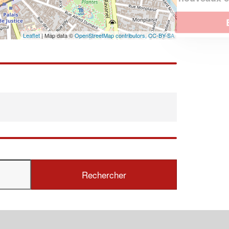
En savoir plus
Leaflet
| Map data ©
OpenStreetMap contributors,
CC-BY-SA