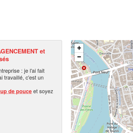
+
AGENCEMENT et
−
sés
eprise : je l'ai fait
i travaillé, c'est un
et soyez
oup de pouce