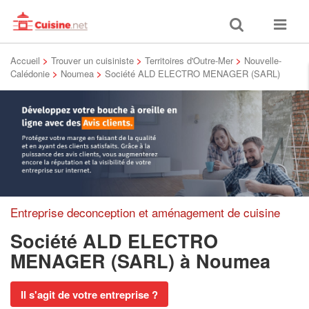
Toggle
Toggle
search
navigat
Accueil
>
Trouver un cuisiniste
>
Territoires d'Outre-Mer
>
Nouvelle-
Calédonie
>
Noumea
>
Société ALD ELECTRO MENAGER (SARL)
Entreprise deconception et aménagement de cuisine
Société ALD ELECTRO
MENAGER (SARL)
à Noumea
Il s'agit de votre entreprise ?