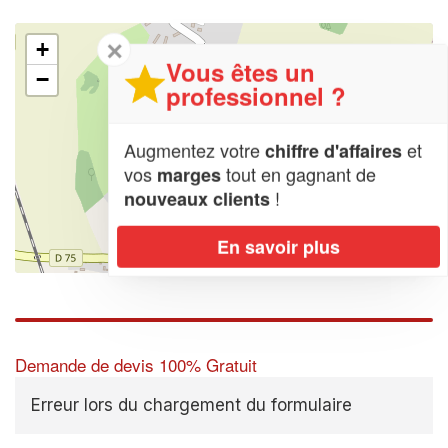
✕
+
Vous êtes un
−
professionnel ?
Augmentez votre
et
chiffre d'affaires
vos
tout en gagnant de
marges
!
nouveaux clients
En savoir plus
Leaflet
| Map data ©
OpenStreetMap contributors,
CC-BY-SA
Demande de devis 100% Gratuit
Erreur lors du chargement du formulaire