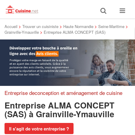
Toggle
Toggle
search
navigat
Accueil
>
Trouver un cuisiniste
>
Haute Normandie
>
Seine-Maritime
>
Grainville-Ymauville
>
Entreprise ALMA CONCEPT (SAS)
Entreprise deconception et aménagement de cuisine
Entreprise ALMA CONCEPT
(SAS)
à Grainville-Ymauville
Il s'agit de votre entreprise ?