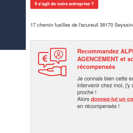
Il s'agit de votre entreprise ?
17 chemin fusilles de l'ecureuil 38170 Seyssin
Recommandez ALP
AGENCEMENT et so
récompensés
Je connais bien cette entr
intervenir chez moi, j'y a
proche !
Alors
donnez-lui un c
en récompensés !