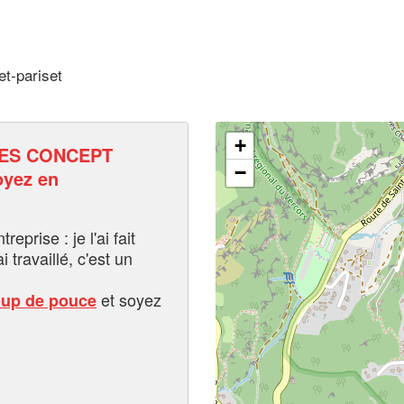
et-pariset
+
ES CONCEPT
−
yez en
eprise : je l'ai fait
i travaillé, c'est un
et soyez
oup de pouce