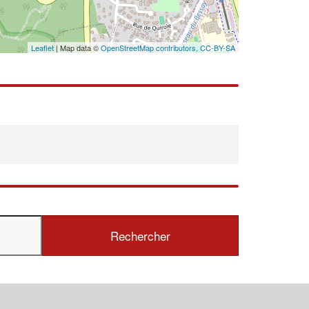
En savoir plus
Leaflet
| Map data ©
OpenStreetMap contributors,
CC-BY-SA