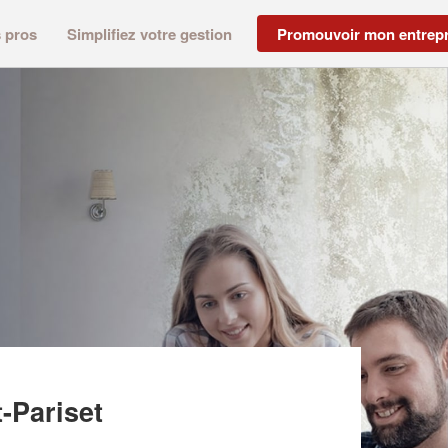
s pros
Simplifiez votre gestion
Promouvoir mon entrepr
-Pariset