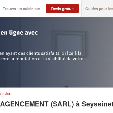
Trouver un cuisiniste
Devis gratuit
Guides pour le
yssinet-Pariset
>
Société ALPES CONCEPT AGENCEMENT (SARL)
uisine
T AGENCEMENT (SARL)
à Seyssinet