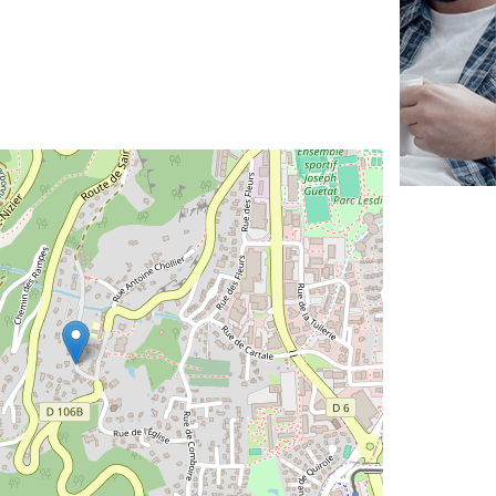
✕
Vous êtes un
professionnel ?
Augmentez votre
et
chiffre d'affaires
vos
tout en gagnant de
marges
!
nouveaux clients