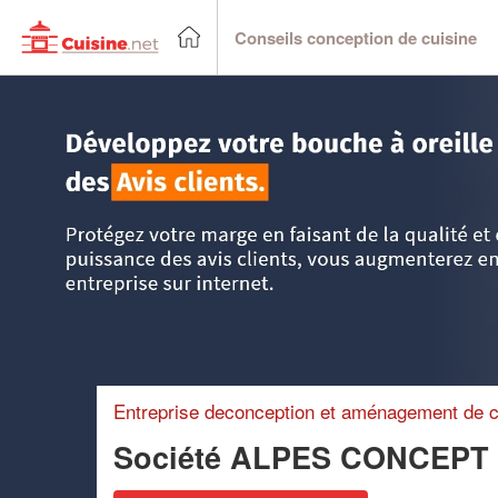
Conseils conception de cuisine
Accueil
>
Trouver un cuisiniste
>
Rhône-Alpes
>
Isère
>
Se
Entreprise deconception et aménagement de c
Société ALPES CONCEP