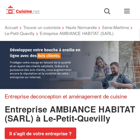
Toggle
Toggle
search
navigat
Accueil
>
Trouver un cuisiniste
>
Haute Normandie
>
Seine-Maritime
>
Le-Petit-Quevilly
>
Entreprise AMBIANCE HABITAT (SARL)
Entreprise deconception et aménagement de cuisine
Entreprise AMBIANCE HABITAT
(SARL)
à Le-Petit-Quevilly
Il s'agit de votre entreprise ?