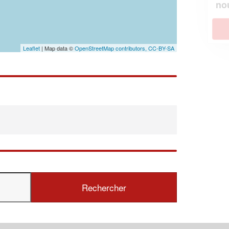
!
nouveaux clients
En savoir plus
Leaflet
| Map data ©
OpenStreetMap contributors,
CC-BY-SA