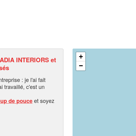
+
DIA INTERIORS et
−
sés
eprise : je l'ai fait
i travaillé, c'est un
et soyez
oup de pouce