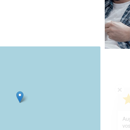
✕
Vous êtes un
professionnel ?
Augmentez votre
et
chiffre d'affaires
vos
tout en gagnant de
marges