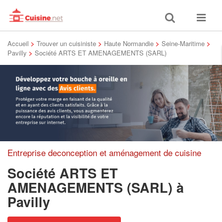
Toggle
Toggle
search
navigat
Accueil
>
Trouver un cuisiniste
>
Haute Normandie
>
Seine-Maritime
>
Pavilly
>
Société ARTS ET AMENAGEMENTS (SARL)
Entreprise deconception et aménagement de cuisine
Société ARTS ET
AMENAGEMENTS (SARL)
à
Pavilly