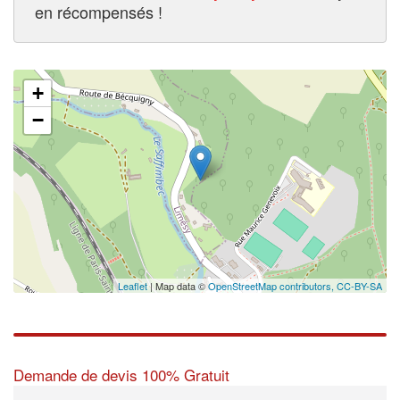
en récompensés !
+
−
Leaflet
| Map data ©
OpenStreetMap contributors,
CC-BY-SA
Demande de devis 100% Gratuit