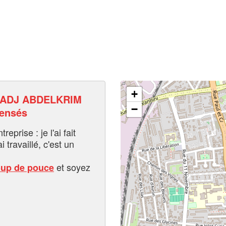
+
ADJ ABDELKRIM
−
pensés
eprise : je l'ai fait
i travaillé, c'est un
et soyez
oup de pouce