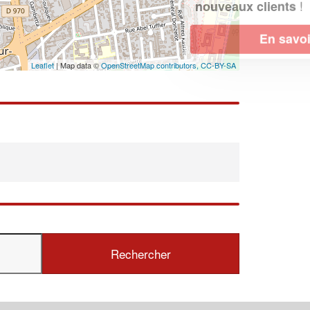
!
nouveaux clients
En savoir plus
Leaflet
| Map data ©
OpenStreetMap contributors,
CC-BY-SA