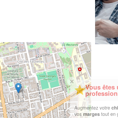
✕
Vous êtes un
professionnel ?
Augmentez votre
et
chiffre d'affaires
vos
tout en gagnant de
marges