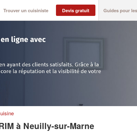
Trouver un cuisiniste
Devis gratuit
Guides pour le
nt-Denis
>
Neuilly-sur-Marne
>
Société ASRADJ ABDELKRIM
uisine
KRIM
à Neuilly-sur-Marne