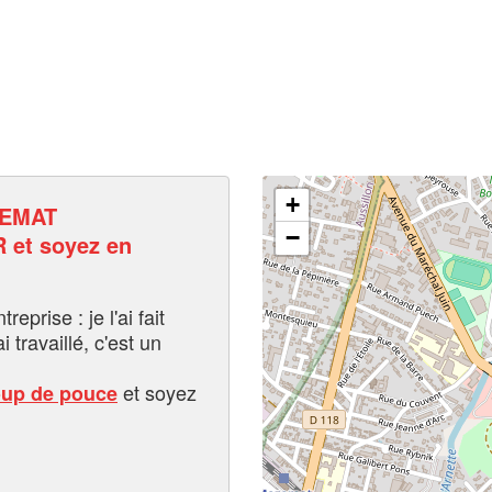
+
SEMAT
−
et soyez en
eprise : je l'ai fait
i travaillé, c'est un
et soyez
oup de pouce