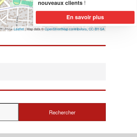
!
nouveaux clients
En savoir plus
Leaflet
| Map data ©
OpenStreetMap contributors,
CC-BY-SA