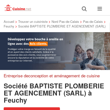
Toggle
Toggle
search
navigat
Accueil
>
Trouver un cuisiniste
>
Nord Pas-de-Calais
>
Pas-de-Calais
>
Feuchy
>
Société BAPTISTE PLOMBERIE ET AGENCEMENT (SARL)
Entreprise deconception et aménagement de cuisine
Société BAPTISTE PLOMBERIE
ET AGENCEMENT (SARL)
à
Feuchy