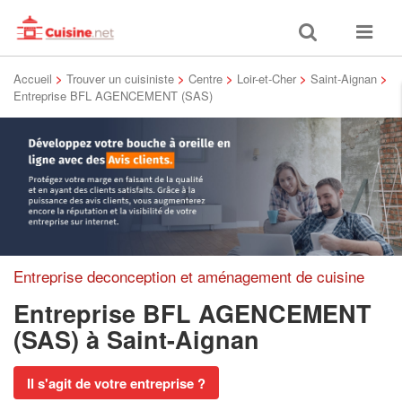
Toggle
Toggle
search
navigat
Accueil
>
Trouver un cuisiniste
>
Centre
>
Loir-et-Cher
>
Saint-Aignan
>
Entreprise BFL AGENCEMENT (SAS)
Entreprise deconception et aménagement de cuisine
Entreprise BFL AGENCEMENT
(SAS)
à Saint-Aignan
Il s'agit de votre entreprise ?