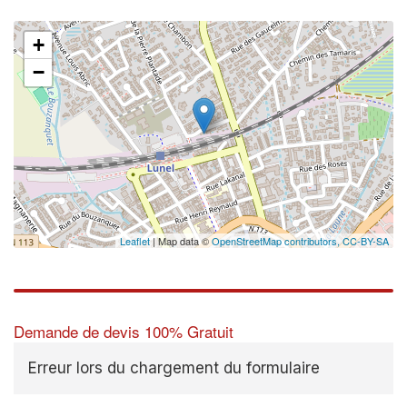
+
−
✕
Au
vo
no
Leaflet
| Map data ©
OpenStreetMap contributors,
CC-BY-SA
Demande de devis 100% Gratuit
Erreur lors du chargement du formulaire