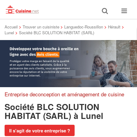
Toggle
Toggle
search
navigat
Accueil
>
Trouver un cuisiniste
>
Languedoc-Roussillon
>
Hérault
>
Lunel
>
Société BLC SOLUTION HABITAT (SARL)
Entreprise deconception et aménagement de cuisine
Société BLC SOLUTION
HABITAT (SARL)
à Lunel
Il s'agit de votre entreprise ?