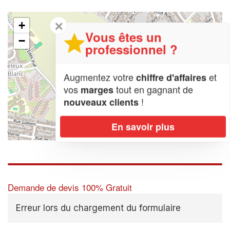
✕
+
Vous êtes un
−
professionnel ?
Augmentez votre
et
chiffre d'affaires
vos
tout en gagnant de
marges
!
nouveaux clients
En savoir plus
Leaflet
| Map data ©
OpenStreetMap contributors,
CC-BY-SA
Demande de devis 100% Gratuit
Erreur lors du chargement du formulaire