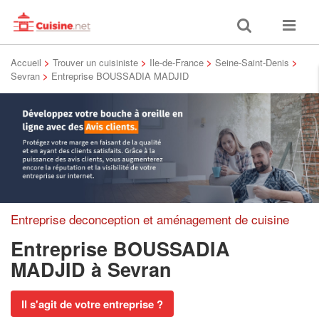
Toggle
Toggle
search
navigat
Accueil
>
Trouver un cuisiniste
>
Ile-de-France
>
Seine-Saint-Denis
>
Sevran
>
Entreprise BOUSSADIA MADJID
Entreprise deconception et aménagement de cuisine
Entreprise BOUSSADIA
MADJID
à Sevran
Il s'agit de votre entreprise ?