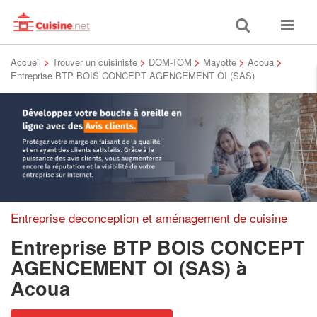
Toggle
Toggle
search
navigat
Accueil
>
Trouver un cuisiniste
>
DOM-TOM
>
Mayotte
>
Acoua
>
Entreprise BTP BOIS CONCEPT AGENCEMENT OI (SAS)
Entreprise deconception et aménagement de cuisine
Entreprise BTP BOIS CONCEPT
AGENCEMENT OI (SAS)
à
Acoua