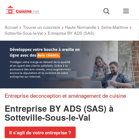
Toggle
Toggle
search
navigat
Accueil
>
Trouver un cuisiniste
>
Haute Normandie
>
Seine-Maritime
>
Sotteville-Sous-le-Val
>
Entreprise BY ADS (SAS)
Entreprise deconception et aménagement de cuisine
Entreprise BY ADS (SAS)
à
Sotteville-Sous-le-Val
Il s'agit de votre entreprise ?