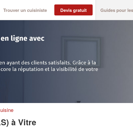
Trouver un cuisiniste
Devis gratuit
Guides pour le
>
Vitre
>
Société CONCEPTUAL (SAS)
uisine
AS)
à Vitre