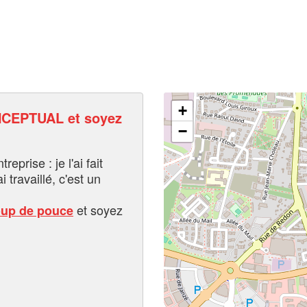
+
CEPTUAL et soyez
−
eprise : je l'ai fait
i travaillé, c'est un
et soyez
oup de pouce