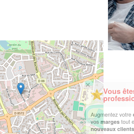
✕
Vous êtes un
professionnel ?
Augmentez votre
et
chiffre d'affaires
vos
tout en gagnant de
marges
!
nouveaux clients