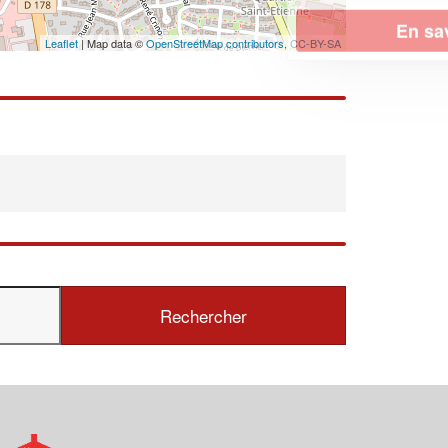
En savoir plus
Leaflet
| Map data ©
OpenStreetMap contributors,
CC-BY-SA