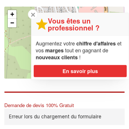
✕
+
Vous êtes un
−
professionnel ?
Augmentez votre
et
chiffre d'affaires
vos
tout en gagnant de
marges
!
nouveaux clients
En savoir plus
Leaflet
| Map data ©
OpenStreetMap contributors,
CC-BY-SA
Demande de devis 100% Gratuit
Erreur lors du chargement du formulaire