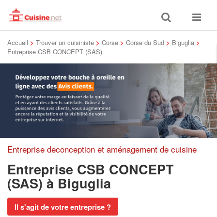
Toggle
Toggle
search
navigat
Accueil
>
Trouver un cuisiniste
>
Corse
>
Corse du Sud
>
Biguglia
>
Entreprise CSB CONCEPT (SAS)
Entreprise deconception et aménagement de cuisine
Entreprise CSB CONCEPT
(SAS)
à Biguglia
Il s'agit de votre entreprise ?