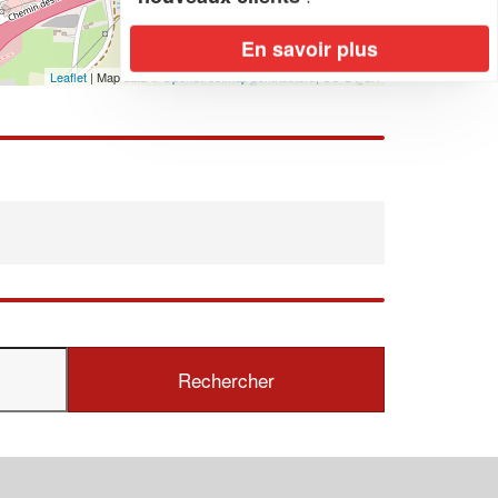
En savoir plus
Leaflet
| Map data ©
OpenStreetMap contributors,
CC-BY-SA