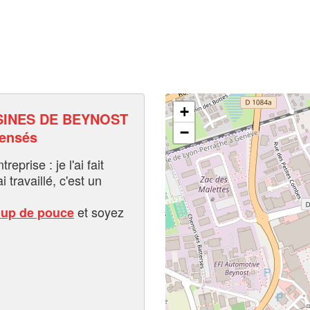
+
SINES DE BEYNOST
−
pensés
eprise : je l'ai fait
i travaillé, c'est un
et soyez
oup de pouce