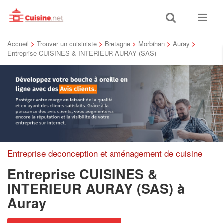
Toggle
Toggle
search
navigat
Accueil
>
Trouver un cuisiniste
>
Bretagne
>
Morbihan
>
Auray
>
Entreprise CUISINES & INTERIEUR AURAY (SAS)
Entreprise deconception et aménagement de cuisine
Entreprise CUISINES &
INTERIEUR AURAY (SAS)
à
Auray