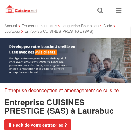
Toggle
Toggle
search
navigat
Accueil
>
Trouver un cuisiniste
>
Languedoc-Roussillon
>
Aude
>
Laurabuc
>
Entreprise CUISINES PRESTIGE (SAS)
Entreprise deconception et aménagement de cuisine
Entreprise CUISINES
PRESTIGE (SAS)
à Laurabuc
Il s'agit de votre entreprise ?