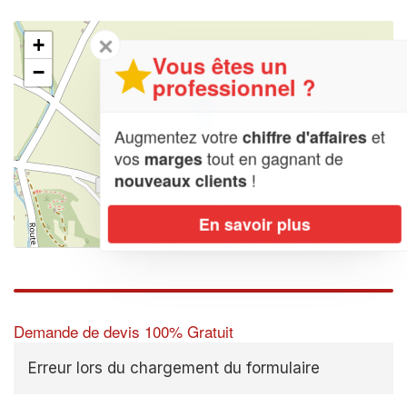
✕
+
Vous êtes un
−
professionnel ?
Augmentez votre
et
chiffre d'affaires
vos
tout en gagnant de
marges
!
nouveaux clients
En savoir plus
Leaflet
| Map data ©
OpenStreetMap contributors,
CC-BY-SA
Demande de devis 100% Gratuit
Erreur lors du chargement du formulaire