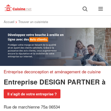
Toggle
Toggle
search
navigat
Accueil
>
Trouver un cuisiniste
Entreprise deconception et aménagement de cuisine
Entreprise DESIGN PARTNER
à
Il s'agit de votre entreprise ?
Rue de marchienne 75a 06534