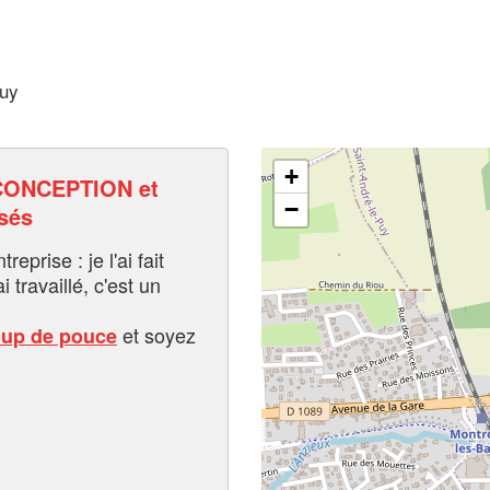
puy
+
CONCEPTION et
−
sés
eprise : je l'ai fait
i travaillé, c'est un
et soyez
oup de pouce