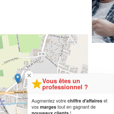
✕
Vous êtes un
professionnel ?
Augmentez votre
et
chiffre d'affaires
vos
tout en gagnant de
marges
!
nouveaux clients