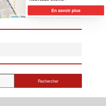
En savoir plus
Leaflet
| Map data ©
OpenStreetMap contributors,
CC-BY-SA