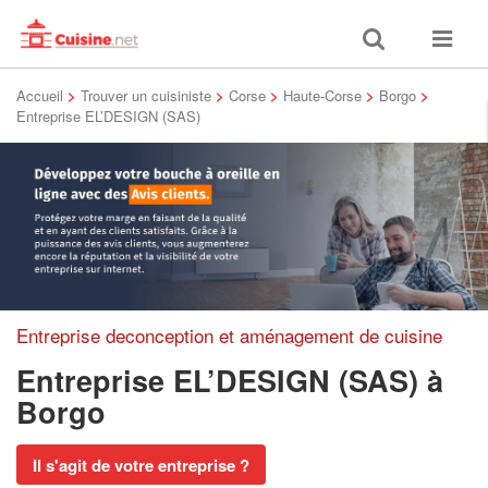
Toggle
Toggle
search
navigat
Accueil
>
Trouver un cuisiniste
>
Corse
>
Haute-Corse
>
Borgo
>
Entreprise EL’DESIGN (SAS)
Entreprise deconception et aménagement de cuisine
Entreprise EL’DESIGN (SAS)
à
Borgo
Il s'agit de votre entreprise ?