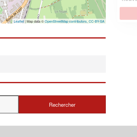
En savoir plus
Leaflet
| Map data ©
OpenStreetMap contributors,
CC-BY-SA