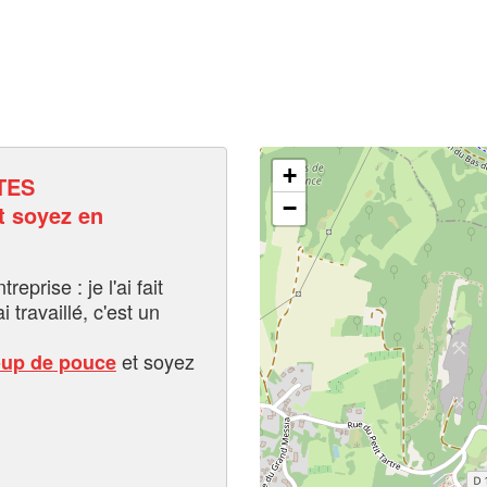
+
TES
−
 soyez en
eprise : je l'ai fait
i travaillé, c'est un
et soyez
oup de pouce