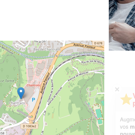
✕
Vous êtes un
professionnel ?
Augmentez votre
et
chiffre d'affaires
vos
tout en gagnant de
marges
!
nouveaux clients