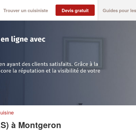
Trouver un cuisiniste
Devis gratuit
Guides pour le
>
Montgeron
>
Entreprise FB DESIGN (SAS)
uisine
AS)
à Montgeron