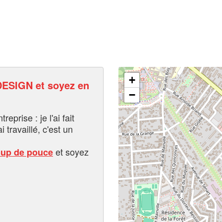
+
ESIGN et soyez en
−
eprise : je l'ai fait
i travaillé, c'est un
et soyez
oup de pouce