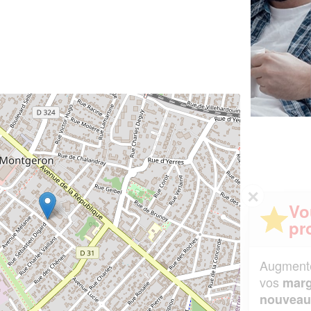
✕
Vous êtes un
professionnel ?
Augmentez votre
et
chiffre d'affaires
vos
tout en gagnant de
marges
!
nouveaux clients