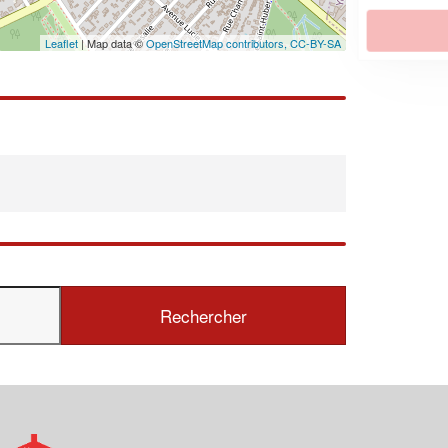
En savoir plus
Leaflet
| Map data ©
OpenStreetMap contributors,
CC-BY-SA