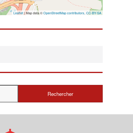
Leaflet
| Map data ©
OpenStreetMap contributors,
CC-BY-SA