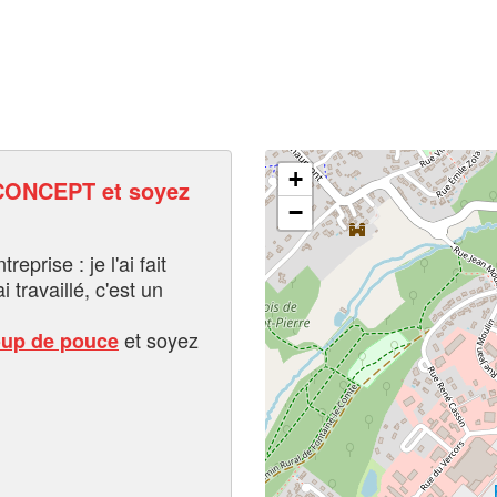
+
ONCEPT et soyez
−
eprise : je l'ai fait
i travaillé, c'est un
et soyez
oup de pouce