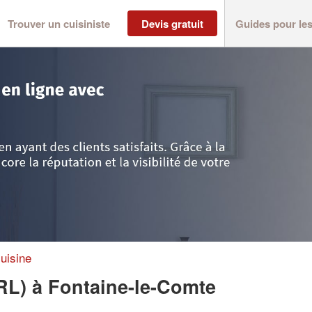
Trouver un cuisiniste
Devis gratuit
Guides pour le
e
>
Fontaine-le-Comte
>
Société FC CONCEPT (SARL)
uisine
RL)
à Fontaine-le-Comte