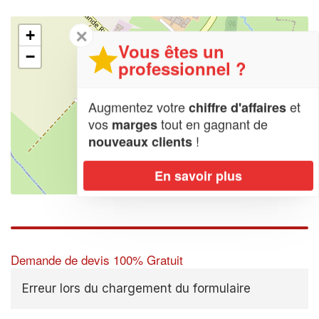
✕
+
Vous êtes un
−
professionnel ?
Augmentez votre
et
chiffre d'affaires
vos
tout en gagnant de
marges
!
nouveaux clients
En savoir plus
Leaflet
| Map data ©
OpenStreetMap contributors,
CC-BY-SA
Demande de devis 100% Gratuit
Erreur lors du chargement du formulaire