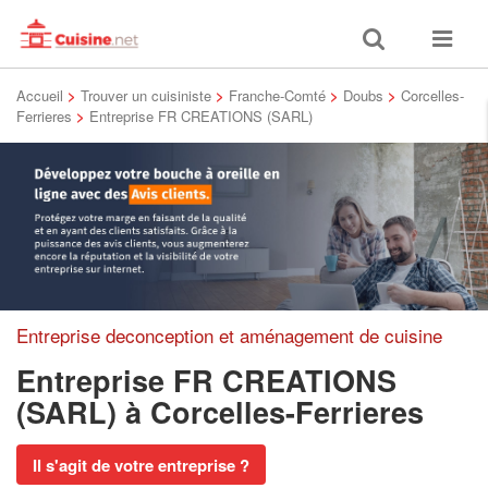
Toggle
Toggle
search
navigat
Accueil
>
Trouver un cuisiniste
>
Franche-Comté
>
Doubs
>
Corcelles-
Ferrieres
>
Entreprise FR CREATIONS (SARL)
Entreprise deconception et aménagement de cuisine
Entreprise FR CREATIONS
(SARL)
à Corcelles-Ferrieres
Il s'agit de votre entreprise ?