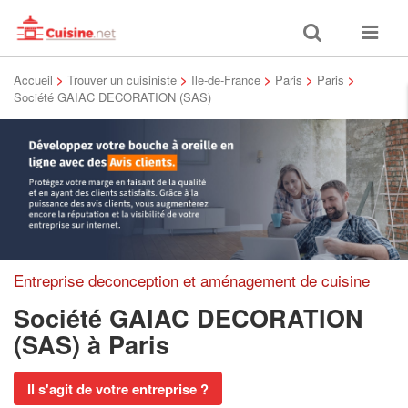
Toggle
Toggle
search
navigat
Accueil
>
Trouver un cuisiniste
>
Ile-de-France
>
Paris
>
Paris
>
Société GAIAC DECORATION (SAS)
Entreprise deconception et aménagement de cuisine
Société GAIAC DECORATION
(SAS)
à Paris
Il s'agit de votre entreprise ?