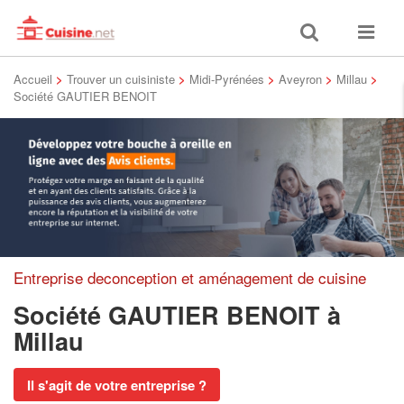
Toggle
Toggle
search
navigat
Accueil
>
Trouver un cuisiniste
>
Midi-Pyrénées
>
Aveyron
>
Millau
>
Société GAUTIER BENOIT
Entreprise deconception et aménagement de cuisine
Société GAUTIER BENOIT
à
Millau
Il s'agit de votre entreprise ?